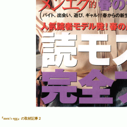
『men's egg』の取材記事２