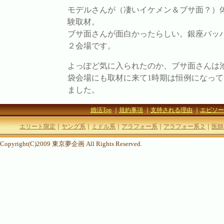
モデルさんが（凄いイケメン＆ブサ面？）
験取材。
ブサ面さんが面白かったらしい。銀座バッ
２会場です。
よっぽど気に入られたのか、ブサ面さんは
袋会場にも取材に来て1時期は恒例になって
ました。
婚活Top
｜
規約事項
｜
支持される理由
｜
エピソー
エリート限定
｜
ヤング系
｜
ミドル系
｜
アラフォー系
｜
アラフォー系２
｜
医師
Copyright(C)2009 東京夢企画 All Rights Reserved.