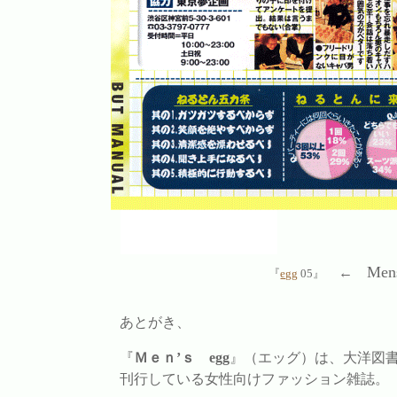
Men
←
『
egg
05』
あとがき、
『
Ｍｅｎ’ｓ egg
』（エッグ）は、大洋図
刊行している女性向けファッション雑誌。