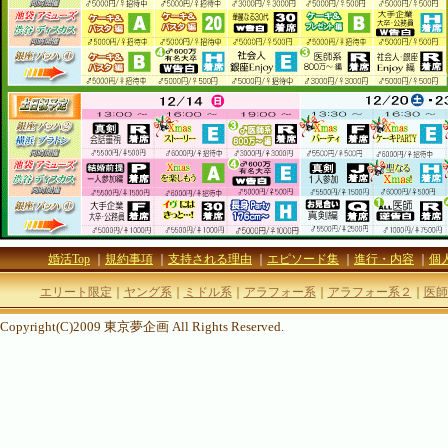
婚活Top
｜
規約事項
｜
支持される理由
｜
エピソード集
｜
進行・内容
｜
個
エリート限定
｜
ヤング系
｜
ミドル系
｜
アラフォー系
｜
アラフォー系２
｜
医師
Copyright(C)2009 東京夢企画 All Rights Reserved.