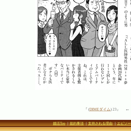
←
『 (
DIMEダイム
) 23』
婚活Top
｜
規約事項
｜
支持される理由
｜
エピソー