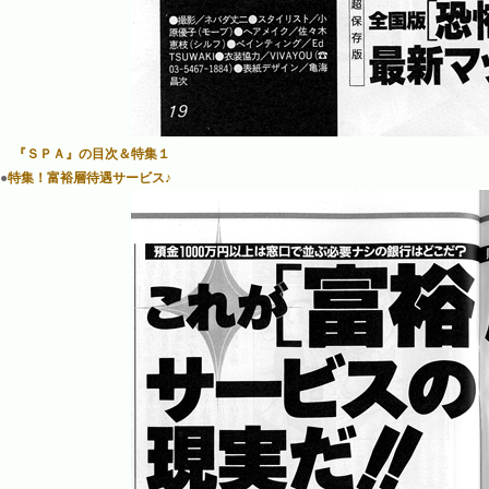
『ＳＰＡ』の目次＆特集１
●
特集！富裕層待遇サービス♪