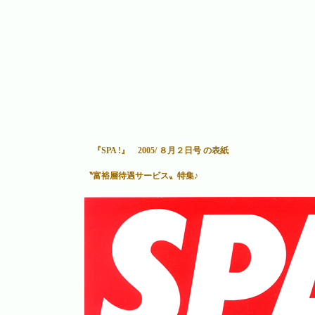
『SPA !』 2005/ ８月２日号 の表紙
〝富裕層待遇サービス〟特集♪