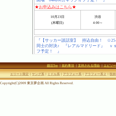
婚活Top
｜
規約事項
｜
支持される理由
｜
エピソー
エリート限定
｜
ヤング系
｜
ミドル系
｜
アラフォー系
｜
アラフォー系２
｜
医師
Copyright(C)2009 東京夢企画 All Rights Reserved.